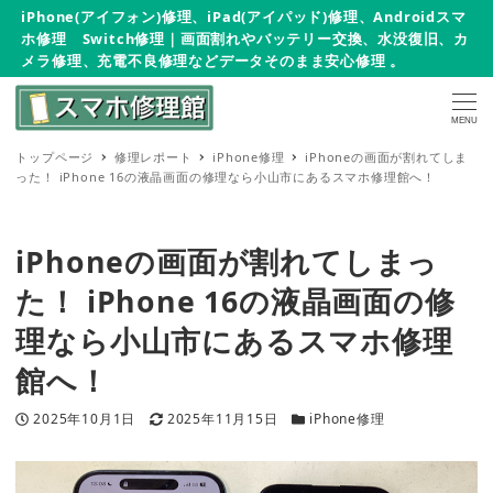
iPhone(アイフォン)修理、iPad(アイパッド)修理、Androidスマ
ホ修理 Switch修理｜画面割れやバッテリー交換、水没復旧、カ
メラ修理、充電不良修理などデータそのまま安心修理 。
MENU
トップページ
修理レポート
iPhone修理
iPhoneの画面が割れてしま
った！ iPhone 16の液晶画面の修理なら小山市にあるスマホ修理館へ！
iPhoneの画面が割れてしまっ
た！ iPhone 16の液晶画面の修
理なら小山市にあるスマホ修理
館へ！
投稿日
更新日
カテゴリー
2025年10月1日
2025年11月15日
iPhone修理