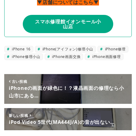
▼店舗についてはこちら▼
スマホ修理館イオンモール小
山店
iPhone 16
iPhone(アイフォン)修理小山
iPhone修理
iPhone修理小山
iPhone画面交換
iPhone画面修理
古い投稿
iPhoneの画面が緑色に！？液晶画面の修理なら小
山市にある…
新しい投稿
iPod Video 5世代(MA444J/A)の音が出ない…